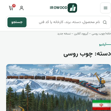
فتن به محتوای اصلی
باز کردن منو
0
IROWOOD
جستجو
جستجو در محصولات، دسته‌ها و راهنما
خانه
/
چوب روسی – آیروود آنلاین – نسخه جدید
آرشیو
دسته:
چوب روسی