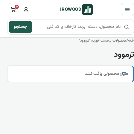
فتن به محتوای اصلی
باز کردن منو
0
IROWOOD
جستجو
جستجو در محصولات، دسته‌ها و راهنما
خانه
/
محصولات برچسب خورده “ترموود”
ترموود
هیچ محصولی یافت نشد.