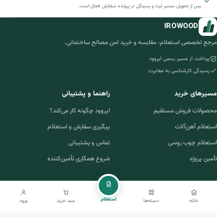
پس از تحویل، مسیر ثبت و رسیدگی در پرونده سفارش فعال است.
IROWOOD
مرجع تخصصی استعلام، مقایسه و خرید امن مصالح ساختمانی.
پرداخت از مسیر رسمی ایروود
رسیدگی کارشناسی به مغایرت
مسیرهای خرید
راهنما و پشتیبانی
محصولات فروش مستقیم
ایروود چگونه کار می‌کند؟
استعلام آهن‌آلات
پیگیری سفارش و استعلام
استعلام چوب روسی
تماس و پشتیبانی
تأمین پروژه
شروع همکاری تأمین‌کننده
ایروود
درباره ایروود
استعلام
خانه
دسته‌ها
سبد خرید
ورود
شرایط استفاده و معامله