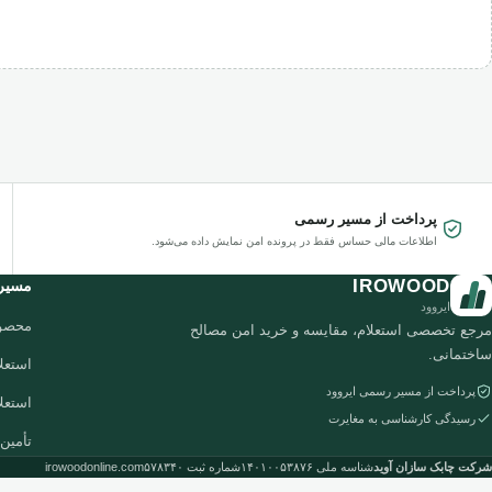
پرداخت از مسیر رسمی
اطلاعات مالی حساس فقط در پرونده امن نمایش داده می‌شود.
IROWOOD
مسیر
ایروود
محصو
مرجع تخصصی استعلام، مقایسه و خرید امن مصالح
ساختمانی.
استعلا
پرداخت از مسیر رسمی ایروود
استعل
رسیدگی کارشناسی به مغایرت
تأمین 
شرکت چابک سازان آوید
شناسه ملی ۱۴۰۱۰۰۵۳۸۷۶
شماره ثبت ۵۷۸۳۴۰
irowoodonline.com